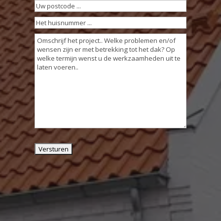
Uw
postcode
(Vereist)
Het
huisnummer
Omschrijving
...
werkzaamheden
(Vereist)
(Vereist)